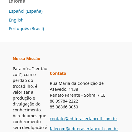
Idioma
Español (España)
English
Português (Brasil)
Nossa Missão
Para nós, “ser tão
Contato
cult”, com o
perdão do
Rua Maria da Conceição de
trocadilho, é
Azevedo, 1138
valorizar a
Renato Parente - Sobral / CE
produção e
88 99784.2222
divulgação do
85 98866.3050
conhecimento.
Acreditamos que
contato@editorasertaocult.com.br
conhecimento
sem divulgação é
falecom@editorasertaocult.com.br