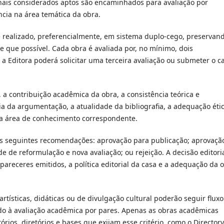
inais considerados aptos são encaminhados para avaliação por
cia na área temática da obra.
 realizado, preferencialmente, em sistema duplo-cego, preservan
e que possível. Cada obra é avaliada por, no mínimo, dois
 a Editora poderá solicitar uma terceira avaliação ou submeter o c
 a contribuição acadêmica da obra, a consistência teórica e
cia da argumentação, a atualidade da bibliografia, a adequação éti
 a área de conhecimento correspondente.
as seguintes recomendações: aprovação para publicação; aprovaçã
e de reformulação e nova avaliação; ou rejeição. A decisão editori
 pareceres emitidos, a política editorial da casa e a adequação da 
 artísticas, didáticas ou de divulgação cultural poderão seguir fluxo
do à avaliação acadêmica por pares. Apenas as obras acadêmicas
rios, diretórios e bases que exijam esse critério, como o Directory