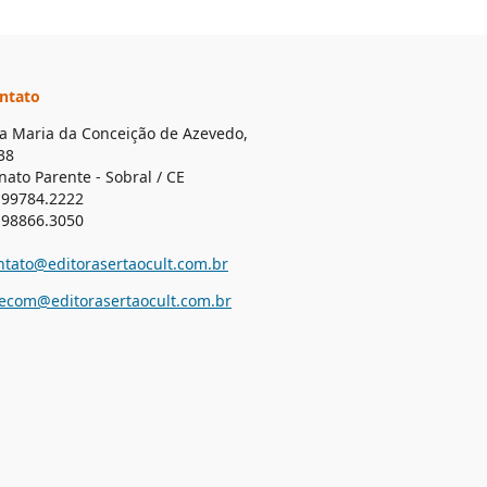
ntato
a Maria da Conceição de Azevedo,
38
nato Parente - Sobral / CE
 99784.2222
 98866.3050
ntato@editorasertaocult.com.br
lecom@editorasertaocult.com.br