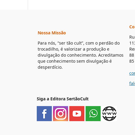
Co
Nossa Missão
Ru
Para nós, “ser tão cult”, com o perdão do
11
trocadilho, é valorizar a produção e
Re
divulgação do conhecimento. Acreditamos
88
que conhecimento sem divulgação é
85
desperdício.
co
fa
Siga a Editora SertãoCult