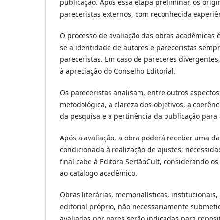
publicação. Após essa etapa preliminar, os orig
pareceristas externos, com reconhecida experiên
O processo de avaliação das obras acadêmicas é
se a identidade de autores e pareceristas sempr
pareceristas. Em caso de pareceres divergentes,
à apreciação do Conselho Editorial.
Os pareceristas analisam, entre outros aspectos,
metodológica, a clareza dos objetivos, a coerên
da pesquisa e a pertinência da publicação para
Após a avaliação, a obra poderá receber uma d
condicionada à realização de ajustes; necessidad
final cabe à Editora SertãoCult, considerando os
ao catálogo acadêmico.
Obras literárias, memorialísticas, institucionais,
editorial próprio, não necessariamente submeti
avaliadas por pares serão indicadas para repositó