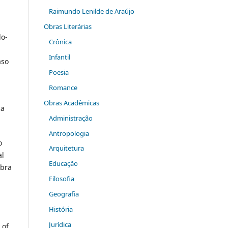
Raimundo Lenilde de Araújo
Obras Literárias
do-
Crônica
Infantil
aso
Poesia
Romance
Obras Acadêmicas
ca
Administração
Antropologia
o
Arquitetura
al
Educação
obra
Filosofia
Geografia
História
Jurídica
 of