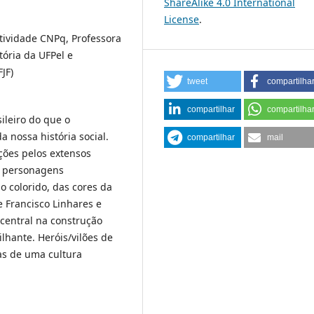
ShareAlike 4.0 International
License
.
tividade CNPq, Professora
ória da UFPel e
JF)
tweet
compartilha
compartilhar
compartilha
ileiro do que o
 nossa história social.
compartilhar
mail
ções pelos extensos
or personagens
io colorido, das cores da
e Francisco Linhares e
central na construção
lhante. Heróis/vilões de
as de uma cultura