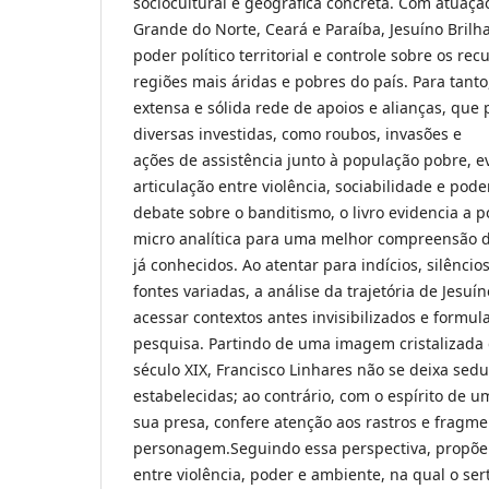
sociocultural e geográfica concreta. Com atuaçã
Grande do Norte, Ceará e Paraíba, Jesuíno Brilh
poder político territorial e controle sobre os r
regiões mais áridas e pobres do país. Para tan
extensa e sólida rede de apoios e alianças, que 
diversas investidas, como roubos, invasões e
ações de assistência junto à população pobre, 
articulação entre violência, sociabilidade e pode
debate sobre o banditismo, o livro evidencia a
micro analítica para uma melhor compreensão d
já conhecidos. Ao atentar para indícios, silênci
fontes variadas, a análise da trajetória de Jesuí
acessar contextos antes invisibilizados e formu
pesquisa. Partindo de uma imagem cristalizada
século XIX, Francisco Linhares não se deixa sedu
estabelecidas; ao contrário, com o espírito de
sua presa, confere atenção aos rastros e fragm
personagem.Seguindo essa perspectiva, propõe 
entre violência, poder e ambiente, na qual o s