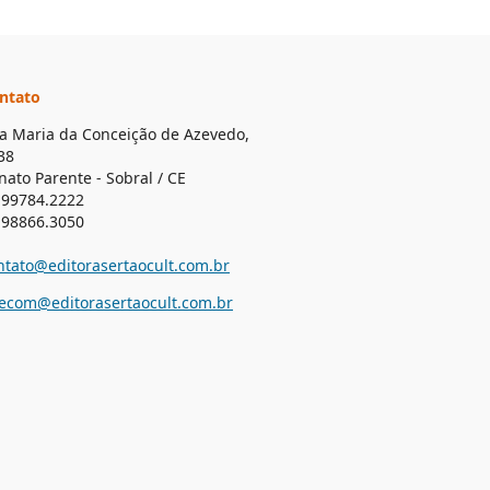
ntato
a Maria da Conceição de Azevedo,
38
nato Parente - Sobral / CE
 99784.2222
 98866.3050
ntato@editorasertaocult.com.br
lecom@editorasertaocult.com.br