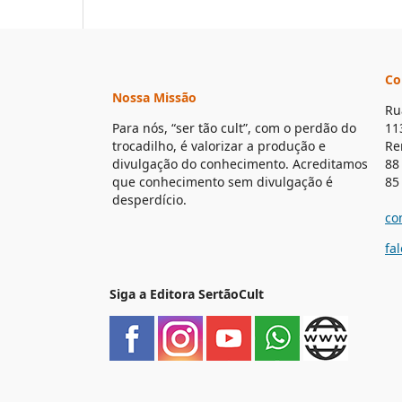
Co
Nossa Missão
Ru
Para nós, “ser tão cult”, com o perdão do
11
trocadilho, é valorizar a produção e
Re
divulgação do conhecimento. Acreditamos
88
que conhecimento sem divulgação é
85
desperdício.
co
fa
Siga a Editora SertãoCult