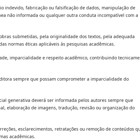
gio indevido, fabricação ou falsificação de dados, manipulação de
tânea não informada ou qualquer outra conduta incompatível com a
obras submetidas, pela originalidade dos textos, pela adequada
a das normas éticas aplicáveis às pesquisas acadêmicas.
ade, imparcialidade e respeito acadêmico, contribuindo tecnicame
 Editora sempre que possam comprometer a imparcialidade do
ficial generativa deverá ser informada pelos autores sempre que
ual, elaboração de imagens, tradução, revisão ou organização do
correções, esclarecimentos, retratações ou remoção de conteúdos q
ormas acadêmicas.