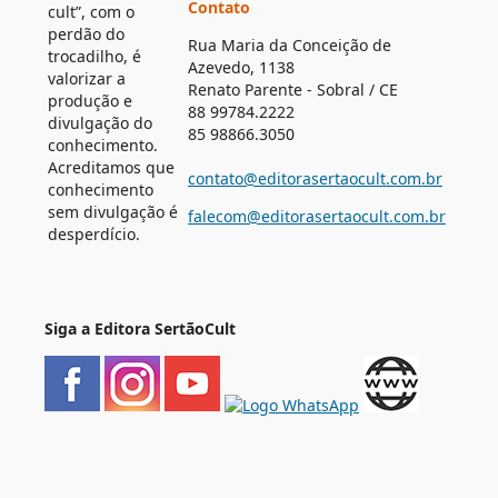
Contato
cult”, com o
perdão do
Rua Maria da Conceição de
trocadilho, é
Azevedo, 1138
valorizar a
Renato Parente - Sobral / CE
produção e
88 99784.2222
divulgação do
85 98866.3050
conhecimento.
Acreditamos que
contato@editorasertaocult.com.br
conhecimento
sem divulgação é
falecom@editorasertaocult.com.br
desperdício.
Siga a Editora SertãoCult