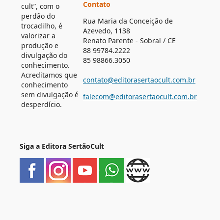
Contato
cult”, com o
perdão do
Rua Maria da Conceição de
trocadilho, é
Azevedo, 1138
valorizar a
Renato Parente - Sobral / CE
produção e
88 99784.2222
divulgação do
85 98866.3050
conhecimento.
Acreditamos que
contato@editorasertaocult.com.br
conhecimento
sem divulgação é
falecom@editorasertaocult.com.br
desperdício.
Siga a Editora SertãoCult