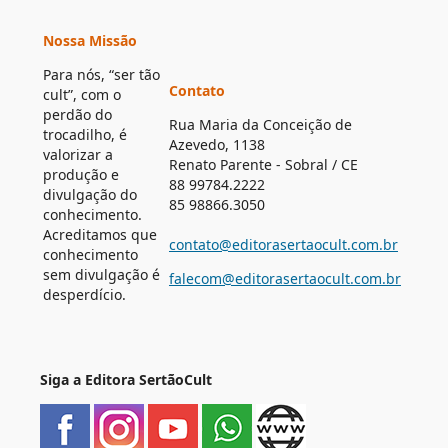
Nossa Missão
Para nós, “ser tão
Contato
cult”, com o
perdão do
Rua Maria da Conceição de
trocadilho, é
Azevedo, 1138
valorizar a
Renato Parente - Sobral / CE
produção e
88 99784.2222
divulgação do
85 98866.3050
conhecimento.
Acreditamos que
contato@editorasertaocult.com.br
conhecimento
sem divulgação é
falecom@editorasertaocult.com.br
desperdício.
Siga a Editora SertãoCult