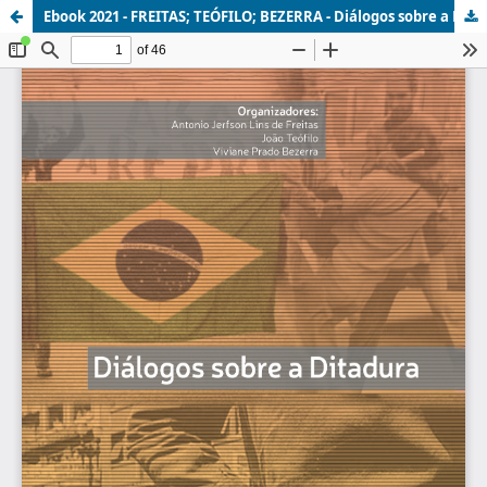
Ebook 2021 - FREITAS; TEÓFILO; BEZERRA - Diálogos sobre a Ditadura_Cap3.pdf