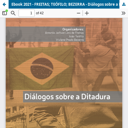
Ebook 2021 - FREITAS; TEÓFILO; BEZERRA - Diálogos sobre a Ditadura_Cap1.pdf