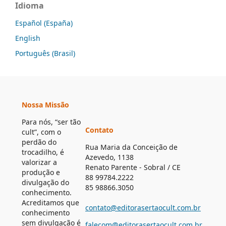
Idioma
Español (España)
English
Português (Brasil)
Nossa Missão
Para nós, “ser tão
Contato
cult”, com o
perdão do
Rua Maria da Conceição de
trocadilho, é
Azevedo, 1138
valorizar a
Renato Parente - Sobral / CE
produção e
88 99784.2222
divulgação do
85 98866.3050
conhecimento.
Acreditamos que
contato@editorasertaocult.com.br
conhecimento
sem divulgação é
falecom@editorasertaocult.com.br