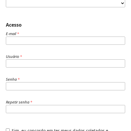
Acesso
E-mail
*
Usuário
*
Senha
*
Repetir senha
*
Sim, eu concordo em ter meus dados coletados e