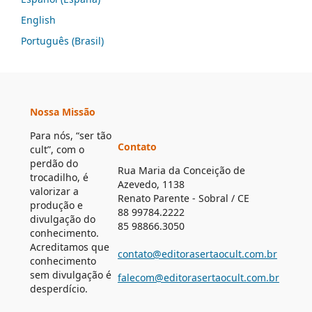
English
Português (Brasil)
Nossa Missão
Para nós, “ser tão
Contato
cult”, com o
perdão do
Rua Maria da Conceição de
trocadilho, é
Azevedo, 1138
valorizar a
Renato Parente - Sobral / CE
produção e
88 99784.2222
divulgação do
85 98866.3050
conhecimento.
Acreditamos que
contato@editorasertaocult.com.br
conhecimento
sem divulgação é
falecom@editorasertaocult.com.br
desperdício.