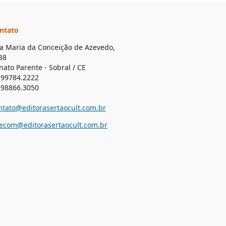
ntato
a Maria da Conceição de Azevedo,
38
nato Parente - Sobral / CE
 99784.2222
 98866.3050
ntato@editorasertaocult.com.br
lecom@editorasertaocult.com.br