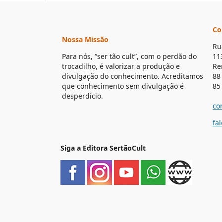
Co
Nossa Missão
Ru
Para nós, “ser tão cult”, com o perdão do
11
trocadilho, é valorizar a produção e
Re
divulgação do conhecimento. Acreditamos
88
que conhecimento sem divulgação é
85
desperdício.
co
fa
Siga a Editora SertãoCult