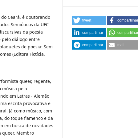
l do Ceará, é doutorando
tweet
compartilha
tudos Semióticos da UFC
discursivas da poesia
compartilhar
compartilha
 pelo diálogo entre
compartilhar
mail
s plaquetes de poesia: Sem
omes (Editora Fictícia,
erformista queer, regente,
m música pela
ndo em Letras - Alemão
ma escrita provocativa e
ural. Já como músico, com
la, do toque flamenco e da
som em busca de novidades
a queer. Membro