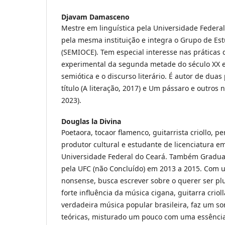
Djavam Damasceno
Mestre em linguística pela Universidade Federa
pela mesma instituição e integra o Grupo de Es
(SEMIOCE). Tem especial interesse nas práticas 
experimental da segunda metade do século XX e
semiótica e o discurso literário. É autor de dua
título (A literação, 2017) e Um pássaro e outros n
2023).
Douglas la Divina
Poetaora, tocaor flamenco, guitarrista criollo, p
produtor cultural e estudante de licenciatura e
Universidade Federal do Ceará. Também Gradua
pela UFC (não Concluído) em 2013 a 2015. Com u
nonsense, busca escrever sobre o querer ser pl
forte influência da música cigana, guitarra criol
verdadeira música popular brasileira, faz um 
teóricas, misturado um pouco com uma essênci