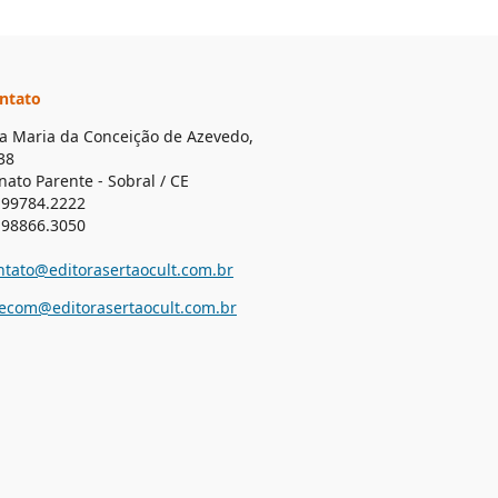
ntato
a Maria da Conceição de Azevedo,
38
nato Parente - Sobral / CE
 99784.2222
 98866.3050
ntato@editorasertaocult.com.br
lecom@editorasertaocult.com.br