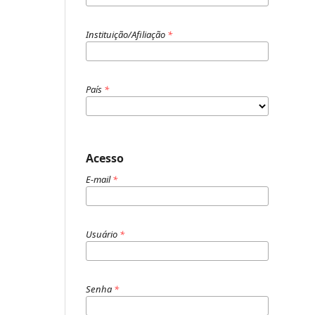
Instituição/Afiliação
*
País
*
Acesso
E-mail
*
Usuário
*
Senha
*