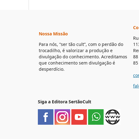
Co
Nossa Missão
Ru
Para nós, “ser tão cult”, com o perdão do
11
trocadilho, é valorizar a produção e
Re
divulgação do conhecimento. Acreditamos
88
que conhecimento sem divulgação é
85
desperdício.
co
fa
Siga a Editora SertãoCult