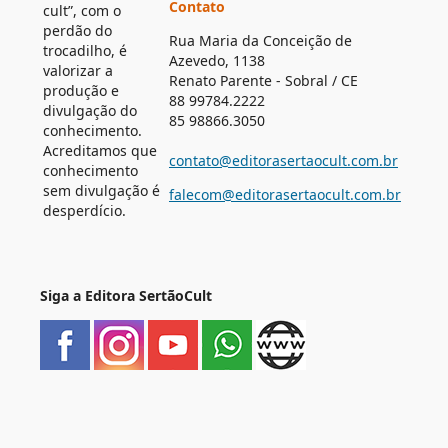
Contato
cult”, com o
perdão do
Rua Maria da Conceição de
trocadilho, é
Azevedo, 1138
valorizar a
Renato Parente - Sobral / CE
produção e
88 99784.2222
divulgação do
85 98866.3050
conhecimento.
Acreditamos que
contato@editorasertaocult.com.br
conhecimento
sem divulgação é
falecom@editorasertaocult.com.br
desperdício.
Siga a Editora SertãoCult