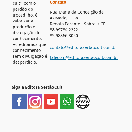
Contato
cult”, com o
perdão do
Rua Maria da Conceição de
trocadilho, é
Azevedo, 1138
valorizar a
Renato Parente - Sobral / CE
produção e
88 99784.2222
divulgação do
85 98866.3050
conhecimento.
Acreditamos que
contato@editorasertaocult.com.br
conhecimento
sem divulgação é
falecom@editorasertaocult.com.br
desperdício.
Siga a Editora SertãoCult