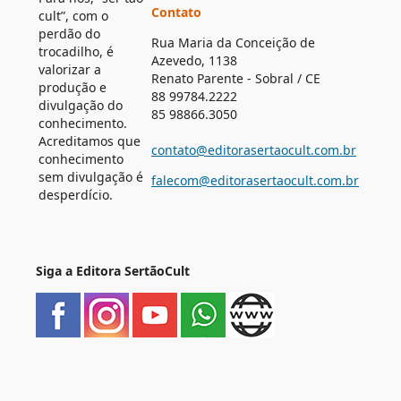
Contato
cult”, com o
perdão do
Rua Maria da Conceição de
trocadilho, é
Azevedo, 1138
valorizar a
Renato Parente - Sobral / CE
produção e
88 99784.2222
divulgação do
85 98866.3050
conhecimento.
Acreditamos que
contato@editorasertaocult.com.br
conhecimento
sem divulgação é
falecom@editorasertaocult.com.br
desperdício.
Siga a Editora SertãoCult