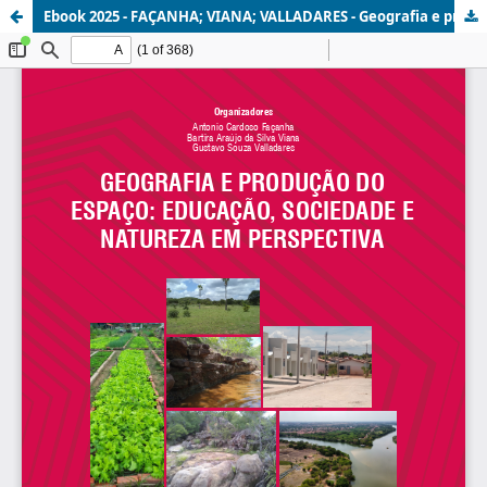
Ebook 2025 - FAÇANHA; VIANA; VALLADARES - Geografia e produção do espaço - v9.pdf